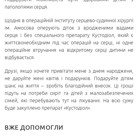
патологіями серця.
Щодня в операційній Інституту серцево-судинної хірургії
ім. Амосова оперують діток з вродженими вадами
серця і без спеціального препарату Кустодіол, який є
життєвонеобхідним під час операцій на серці, ні одне
операційне втручання на відкритому серці дитини не
відбувається.
Друзі, якщо хочете привітати мене з днем народженя,
не даруйте мені квітів і подарунків. Подаруйте дітям
шанс на життя – зробіть благодійний внесок. Ці гроші
підуть на потреби сиріт та дітей з малозабезпечених
сімей, які перебувають тут на лікуванні. На всю суму
буде закуплено препарат «Кустодіол».
ВЖЕ ДОПОМОГЛИ